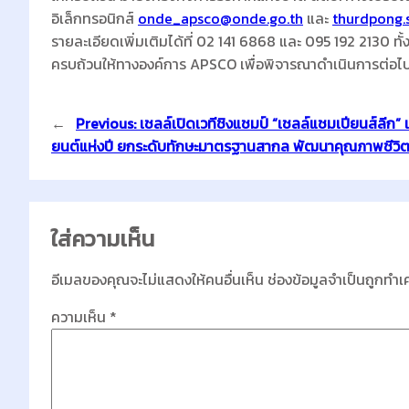
อิเล็กทรอนิกส์
onde_apsco@onde.go.th
และ
thurdpong.
รายละเอียดเพิ่มเติมได้ที่ 02 141 6868 และ 095 192 2130 ทั้
ครบถ้วนให้ทางองค์การ APSCO เพื่อพิจารณาดำเนินการต่อไ
←
Previous:
เชลล์เปิดเวทีชิงแชมป์ “เชลล์แชมเปียนส์ลีก”
ยนต์แห่งปี ยกระดับทักษะมาตรฐานสากล พัฒนาคุณภาพชีวิ
ใส่ความเห็น
อีเมลของคุณจะไม่แสดงให้คนอื่นเห็น
ช่องข้อมูลจำเป็นถูกทำเ
ความเห็น
*