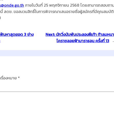
s@onde.go.th
ภายในวันที่ 25 พฤศจิกายน 2568 โดยสามารถสอบถา
งนี้ สดช. ขอสงวนสิทธิ์ในการพิจารณาเสนอรายชื่อผู้สมัครที่มีคุณสมบัติ
ป
 เฟ้นหาสุดยอด 3 ช่าง
Next:
นักวิ่งนับพันประลองฝีเท้า ท้าลมหน
ต
โคราชลอยฟ้ามาราธอน ครั้งที่ 13
ครื่องหมาย
*