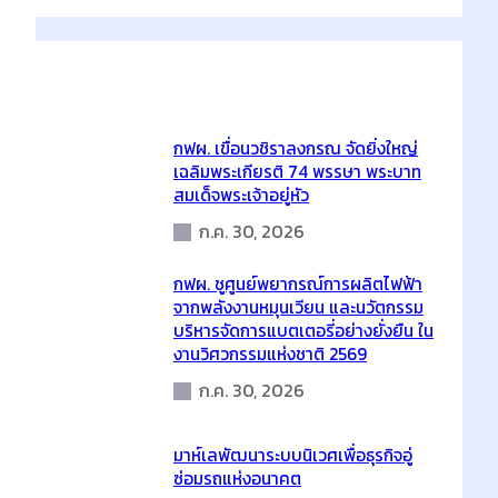
a
r
c
h
Latest Posts
กฟผ. เขื่อนวชิราลงกรณ จัดยิ่งใหญ่
เฉลิมพระเกียรติ 74 พรรษา พระบาท
สมเด็จพระเจ้าอยู่หัว
ก.ค. 30, 2026
กฟผ. ชูศูนย์พยากรณ์การผลิตไฟฟ้า
จากพลังงานหมุนเวียน และนวัตกรรม
บริหารจัดการแบตเตอรี่อย่างยั่งยืน ใน
งานวิศวกรรมแห่งชาติ 2569
ก.ค. 30, 2026
มาห์เลพัฒนาระบบนิเวศเพื่อธุรกิจอู่
ซ่อมรถแห่งอนาคต