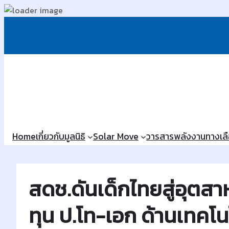
ข้าม
ไป
ยัง
เนื้อหา
Home
เกี่ยวกับมูลนิธิ
Solar Move
วารสารพลังงานทางเล
สดช.ดันเด็กไทยสู่อุต
ทุน ป.โท-เอก ด้านเทคโ