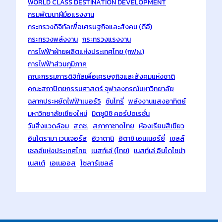
WORLD CLASS DESTINATION DEVELOPMENT
กรมพัฒนาฝีมือแรงงาน
กระทรวงดิจิทัลเพื่อเศรษฐกิจและสังคม (ดีอี)
กระทรวงพลังงาน
กระทรวงแรงงาน
การไฟฟ้าฝ่ายผลิตแห่งประเทศไทย (กฟผ.)
การไฟฟ้าส่วนภูมิภาค
คณะกรรมการดิจิทัลเพื่อเศรษฐกิจและสังคมแห่งชาติ
คณะสถาปัตยกรรมศาสตร์ จุฬาลงกรณ์มหาวิทยาลัย
ฉลากประหยัดไฟฟ้าเบอร์5
ซันโทรี่
พลังงานแสงอาทิตย์
มหาวิทยาลัยเชียงใหม่
มิตซูบิชิ คอร์ปอเรชั่น
วันสิ่งแวดล้อม
สดช.
สภากาชาดไทย
ห้องเรียนสีเขียว
อินโดรามา เวนเจอร์ส
อิวาตานิ
ฮิตาชิ เอนเนอร์ยี่
เชลล์
เชลล์แห่งประเทศไทย
เนสท์เล่ (ไทย)
เนสท์เล่ อินโดไชน่า
เนสเต้
เอเนออส
โซลาร์เซลล์