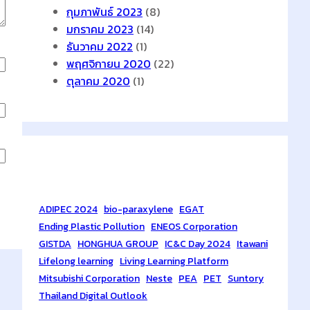
กุมภาพันธ์ 2023
(8)
มกราคม 2023
(14)
ธันวาคม 2022
(1)
พฤศจิกายน 2020
(22)
ตุลาคม 2020
(1)
Tags
ADIPEC 2024
bio-paraxylene
EGAT
Ending Plastic Pollution
ENEOS Corporation
GISTDA
HONGHUA GROUP
IC&C Day 2024
Itawani
Lifelong learning
Living Learning Platform
Mitsubishi Corporation
Neste
PEA
PET
Suntory
Thailand Digital Outlook