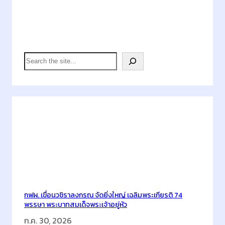
อิ
น
โ
Search
ด
ร
S
า
e
ม
a
า
r
เ
c
ว
h
Latest Posts
น
เ
จ
อ
ร์
ส
กฟผ. เขื่อนวชิราลงกรณ จัดยิ่งใหญ่ เฉลิมพระเกียรติ 74
พรรษา พระบาทสมเด็จพระเจ้าอยู่หัว
ร่
ว
ก.ค. 30, 2026