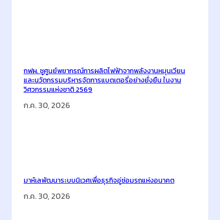
ม
เ
ปิ
ด
ตั
ว
กฟผ. ชูศูนย์พยากรณ์การผลิตไฟฟ้าจากพลังงานหมุนเวียน
ข
และนวัตกรรมบริหารจัดการแบตเตอรี่อย่างยั่งยืน ในงาน
วิศวกรรมแห่งชาติ 2569
ว
ด
ก.ค. 30, 2026
P
E
T
ผ
ลิ
ต
มาห์เลพัฒนาระบบนิเวศเพื่อธุรกิจอู่ซ่อมรถแห่งอนาคต
จ
ก.ค. 30, 2026
า
ก