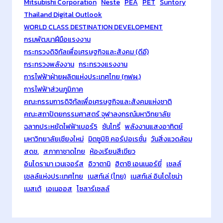
Mitsubishi Corporation
Neste
PEA
PET
Suntory
Thailand Digital Outlook
WORLD CLASS DESTINATION DEVELOPMENT
กรมพัฒนาฝีมือแรงงาน
กระทรวงดิจิทัลเพื่อเศรษฐกิจและสังคม (ดีอี)
กระทรวงพลังงาน
กระทรวงแรงงาน
การไฟฟ้าฝ่ายผลิตแห่งประเทศไทย (กฟผ.)
การไฟฟ้าส่วนภูมิภาค
คณะกรรมการดิจิทัลเพื่อเศรษฐกิจและสังคมแห่งชาติ
คณะสถาปัตยกรรมศาสตร์ จุฬาลงกรณ์มหาวิทยาลัย
ฉลากประหยัดไฟฟ้าเบอร์5
ซันโทรี่
พลังงานแสงอาทิตย์
มหาวิทยาลัยเชียงใหม่
มิตซูบิชิ คอร์ปอเรชั่น
วันสิ่งแวดล้อม
สดช.
สภากาชาดไทย
ห้องเรียนสีเขียว
อินโดรามา เวนเจอร์ส
อิวาตานิ
ฮิตาชิ เอนเนอร์ยี่
เชลล์
เชลล์แห่งประเทศไทย
เนสท์เล่ (ไทย)
เนสท์เล่ อินโดไชน่า
เนสเต้
เอเนออส
โซลาร์เซลล์