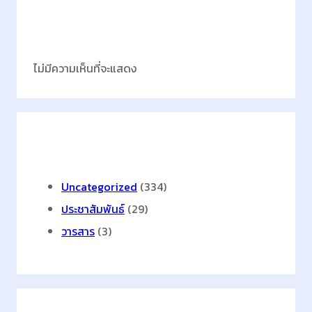
า
ม
Latest Comments
า
ร
ไม่มีความเห็นที่จะแสดง
ถ
ดำ
เ
นิ
Categories
น
ก
า
Uncategorized
(334)
ร
ประชาสัมพันธ์
(29)
เ
วารสาร
(3)
ชิ
ง
พ
า
ณิ