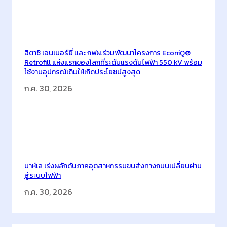
พ
า
ร
า
ฮิตาชิ เอนเนอร์ยี่ และ กฟผ.ร่วมพัฒนาโครงการ EconiQ®
ไ
Retrofill แห่งแรกของโลกที่ระดับแรงดันไฟฟ้า 550 kV พร้อม
ซ
ใช้งานอุปกรณ์เดิมให้เกิดประโยชน์สูงสุด
ลี
ก.ค. 30, 2026
น
เ
ชิ
ง
ชี
ว
มาห์เล เร่งผลักดันภาคอุตสาหกรรมขนส่งทางถนนเปลี่ยนผ่าน
ภ
สู่ระบบไฟฟ้า
า
ก.ค. 30, 2026
พ
ที่
ส