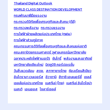
Thailand Digital Outlook
WORLD CLASS DESTINATION DEVELOPMENT
กรมพัฒนาฝีมือแรงงาน
กระทรวงดิจิทัลเพื่อเศรษฐกิจและสังคม (ดีอี)
กระทรวงพลังงาน
กระทรวงแรงงาน
การไฟฟ้าฝ่ายผลิตแห่งประเทศไทย (กฟผ.)
การไฟฟ้าส่วนภูมิภาค
คณะกรรมการดิจิทัลเพื่อเศรษฐกิจและสังคมแห่งชาติ
คณะสถาปัตยกรรมศาสตร์ จุฬาลงกรณ์มหาวิทยาลัย
ฉลากประหยัดไฟฟ้าเบอร์5
ซันโทรี่
พลังงานแสงอาทิตย์
มหาวิทยาลัยเชียงใหม่
มิตซูบิชิ คอร์ปอเรชั่น
วันสิ่งแวดล้อม
สดช.
สภากาชาดไทย
ห้องเรียนสีเขียว
อินโดรามา เวนเจอร์ส
อิวาตานิ
ฮิตาชิ เอนเนอร์ยี่
เชลล์
เชลล์แห่งประเทศไทย
เนสท์เล่ (ไทย)
เนสท์เล่ อินโดไชน่า
เนสเต้
เอเนออส
โซลาร์เซลล์