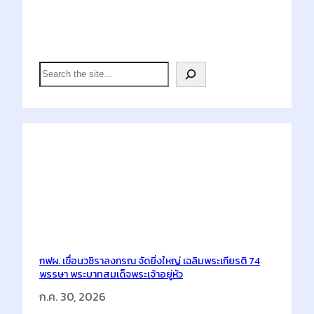
Search
S
e
a
r
c
h
Latest Posts
กฟผ. เขื่อนวชิราลงกรณ จัดยิ่งใหญ่ เฉลิมพระเกียรติ 74
พรรษา พระบาทสมเด็จพระเจ้าอยู่หัว
ก.ค. 30, 2026