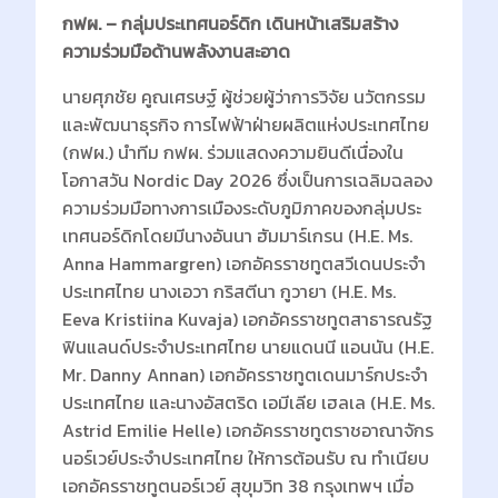
กฟผ. – กลุ่มประเทศนอร์ดิก เดินหน้าเสริมสร้าง
ความร่วมมือด้านพลังงานสะอาด
นายศุภชัย คูณเศรษฐ์ ผู้ช่วยผู้ว่าการวิจัย นวัตกรรม
และพัฒนาธุรกิจ การไฟฟ้าฝ่ายผลิตแห่งประเทศไทย
(กฟผ.) นำทีม กฟผ. ร่วมแสดงความยินดีเนื่องใน
โอกาสวัน Nordic Day 2026 ซึ่งเป็นการเฉลิมฉลอง
ความร่วมมือทางการเมืองระดับภูมิภาคของกลุ่มประ
เทศนอร์ดิกโดยมีนางอันนา ฮัมมาร์เกรน (H.E. Ms.
Anna Hammargren) เอกอัครราชทูตสวีเดนประจํา
ประเทศไทย นางเอวา กริสตีนา กูวายา (H.E. Ms.
Eeva Kristiina Kuvaja) เอกอัครราชทูตสาธารณรัฐ
ฟินแลนด์ประจําประเทศไทย นายแดนนี แอนนัน (H.E.
Mr. Danny Annan) เอกอัครราชทูตเดนมาร์กประจํา
ประเทศไทย และนางอัสตริด เอมีเลีย เฮลเล (H.E. Ms.
Astrid Emilie Helle) เอกอัครราชทูตราชอาณาจักร
นอร์เวย์ประจําประเทศไทย ให้การต้อนรับ ณ ทําเนียบ
เอกอัครราชทูตนอร์เวย์ สุขุมวิท 38 กรุงเทพฯ เมื่อ