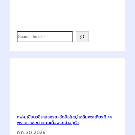
Search
S
e
a
r
c
h
Latest Posts
กฟผ. เขื่อนวชิราลงกรณ จัดยิ่งใหญ่ เฉลิมพระเกียรติ 74
พรรษา พระบาทสมเด็จพระเจ้าอยู่หัว
ก.ค. 30, 2026