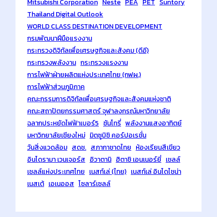
Mitsubishi Corporation
Neste
PEA
PET
Suntory
Thailand Digital Outlook
WORLD CLASS DESTINATION DEVELOPMENT
กรมพัฒนาฝีมือแรงงาน
กระทรวงดิจิทัลเพื่อเศรษฐกิจและสังคม (ดีอี)
กระทรวงพลังงาน
กระทรวงแรงงาน
การไฟฟ้าฝ่ายผลิตแห่งประเทศไทย (กฟผ.)
การไฟฟ้าส่วนภูมิภาค
คณะกรรมการดิจิทัลเพื่อเศรษฐกิจและสังคมแห่งชาติ
คณะสถาปัตยกรรมศาสตร์ จุฬาลงกรณ์มหาวิทยาลัย
ฉลากประหยัดไฟฟ้าเบอร์5
ซันโทรี่
พลังงานแสงอาทิตย์
มหาวิทยาลัยเชียงใหม่
มิตซูบิชิ คอร์ปอเรชั่น
วันสิ่งแวดล้อม
สดช.
สภากาชาดไทย
ห้องเรียนสีเขียว
อินโดรามา เวนเจอร์ส
อิวาตานิ
ฮิตาชิ เอนเนอร์ยี่
เชลล์
เชลล์แห่งประเทศไทย
เนสท์เล่ (ไทย)
เนสท์เล่ อินโดไชน่า
เนสเต้
เอเนออส
โซลาร์เซลล์