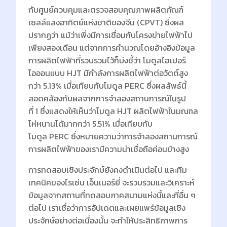
กับศูนย์ควบคุมและตรวจสอบคุณภาพผลิตภัณฑ์
เซลล์แสงอาทิตย์แห่งชาติของจีน (CPVT) ซึ่งผล
ปรากฏว่า แม้ว่าเพิ่งมีการเชื่อมกับโครงข่ายไฟฟ้าไป
เพียงสองเดือน แต่จากการคำนวณโดยอ้างอิงข้อมูล
การผลิตไฟฟ้าที่รวบรวมไว้ก็บ่งชี้ว่า โมดูลไฮเปอร์
ไอออนแบบ HJT มีกำลังการผลิตไฟฟ้าต่อวัตต์สูง
กว่า 5.13% เมื่อเทียบกับโมดูล PERC ซึ่งผลลัพธ์นี้
สอดคล้องกับผลจากการจำลองสถานการณ์ในรูป
ที่ 1 ซึ่งแสดงให้เห็นว่าโมดูล HJT ผลิตไฟฟ้าในมณฑล
ไห่หนานได้มากกว่า 5.51% เมื่อเทียบกับ
โมดูล PERC ซึ่งหมายความว่าการจำลองสถานการณ์
การผลิตไฟฟ้าของเรามีความน่าเชื่อถือค่อนข้างสูง
การทดสอบเชิงประจักษ์ยังคงดำเนินต่อไป และทีม
เทคนิคของไรเซ่น เอ็นเนอร์ยี่ จะรวบรวมและวิเคราะห์
ข้อมูลจากสถานที่ทดสอบภาคสนามแห่งนี้และที่อื่น ๆ
ต่อไป เราเชื่อว่าการอัปเดตและเผยแพร่ข้อมูลเชิง
ประจักษ์อย่างต่อเนื่องนั้น จะทำให้ประสิทธิภาพการ