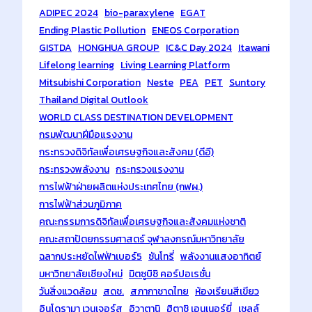
ADIPEC 2024
bio-paraxylene
EGAT
Ending Plastic Pollution
ENEOS Corporation
GISTDA
HONGHUA GROUP
IC&C Day 2024
Itawani
Lifelong learning
Living Learning Platform
Mitsubishi Corporation
Neste
PEA
PET
Suntory
Thailand Digital Outlook
WORLD CLASS DESTINATION DEVELOPMENT
กรมพัฒนาฝีมือแรงงาน
กระทรวงดิจิทัลเพื่อเศรษฐกิจและสังคม (ดีอี)
กระทรวงพลังงาน
กระทรวงแรงงาน
การไฟฟ้าฝ่ายผลิตแห่งประเทศไทย (กฟผ.)
การไฟฟ้าส่วนภูมิภาค
คณะกรรมการดิจิทัลเพื่อเศรษฐกิจและสังคมแห่งชาติ
คณะสถาปัตยกรรมศาสตร์ จุฬาลงกรณ์มหาวิทยาลัย
ฉลากประหยัดไฟฟ้าเบอร์5
ซันโทรี่
พลังงานแสงอาทิตย์
มหาวิทยาลัยเชียงใหม่
มิตซูบิชิ คอร์ปอเรชั่น
วันสิ่งแวดล้อม
สดช.
สภากาชาดไทย
ห้องเรียนสีเขียว
อินโดรามา เวนเจอร์ส
อิวาตานิ
ฮิตาชิ เอนเนอร์ยี่
เชลล์