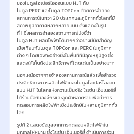
ของโมดูลไฮเปอร์ไอออนแบบ HJT กับ
โมดูล PERC และโมดูล TOPCon ด้วยการจำลอง
สถานการณ์ในกว่า 20 ประเทศและภูมิภาคทั่วโลกที่มี
สภาพภูมิอากาศหลากหลายแบบ ดังแสดงในรูป
ที่ 1 ซึ่งผลการจำลองสถานการณ์บ่งชี้ว่า
โมดูล HJT ผลิตไฟฟ้าได้มากกว่าอย่างมีนัยสำคัญ
เมื่อเทียบกับโมดูล TOPCon และ PERC ในภูมิภาค
ต่าง ๆ โดยเฉพาะอย่างยิ่งในพื้นที่ที่มีอุณหภูมิสูง ซึ่ง
แสดงให้เห็นถึงประสิทธิภาพที่โดดเด่นเป็นอย่างมาก
นอกเหนือจากการจำลองสถานการณ์แล้ว เพื่อสำรวจ
ประสิทธิภาพการผลิตไฟฟ้าของโมดูลไฮเปอร์ไอออน
แบบ HJT ในโลกแห่งความเป็นจริง ไรเซ่น เอ็นเนอร์ยี่
ได้ร่วมมือกับองค์กรและลูกค้าหลายรายเพื่อทำการ
ทดสอบการผลิตไฟฟ้าเชิงประจักษ์ในหลายภูมิภาคทั่ว
โลก
รูปที่ 2 แสดงข้อมูลจากการทดสอบผลิตไฟฟ้าใน
มณฑลไห่หนาน ซึ่งไรเซ่น เอ็นเนอร์ยี่ ดำเนินการร่วม