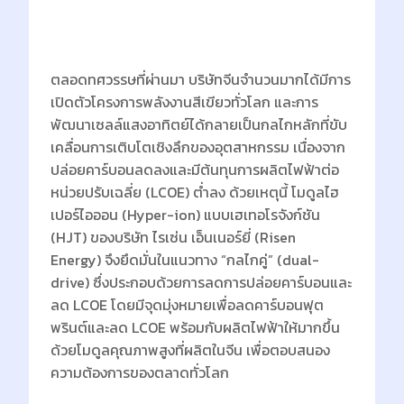
ตลอดทศวรรษที่ผ่านมา บริษัทจีนจำนวนมากได้มีการ
เปิดตัวโครงการพลังงานสีเขียวทั่วโลก และการ
พัฒนาเซลล์แสงอาทิตย์ได้กลายเป็นกลไกหลักที่ขับ
เคลื่อนการเติบโตเชิงลึกของอุตสาหกรรม เนื่องจาก
ปล่อยคาร์บอนลดลงและมีต้นทุนการผลิตไฟฟ้าต่อ
หน่วยปรับเฉลี่ย (LCOE) ต่ำลง ด้วยเหตุนี้ โมดูลไฮ
เปอร์ไอออน (Hyper-ion) แบบเฮเทอโรจังก์ชัน
(HJT) ของบริษัท ไรเซ่น เอ็นเนอร์ยี่ (Risen
Energy) จึงยึดมั่นในแนวทาง “กลไกคู่” (dual-
drive) ซึ่งประกอบด้วยการลดการปล่อยคาร์บอนและ
ลด LCOE โดยมีจุดมุ่งหมายเพื่อลดคาร์บอนฟุต
พรินต์และลด LCOE พร้อมกับผลิตไฟฟ้าให้มากขึ้น
ด้วยโมดูลคุณภาพสูงที่ผลิตในจีน เพื่อตอบสนอง
ความต้องการของตลาดทั่วโลก