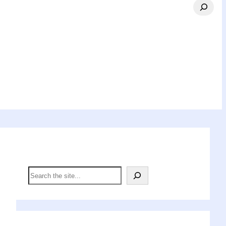
Search
Search
S
e
a
r
c