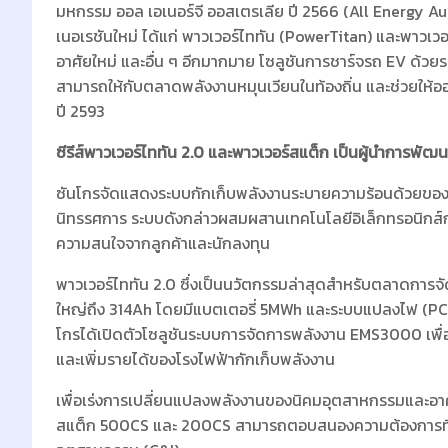
มหกรรม ออล เอเนอร์จี ออสเตรเลีย ปี 2566 (All Energy A
เนอเรชันใหม่ ได้แก่ พาวเวอร์ไททัน (PowerTitan) และพาวเวอ
อาศัยใหม่ และอื่น ๆ อีกมากมาย โซลูชันการชาร์จรถ EV ด้ว
สามารถให้กับตลาดพลังงานหมุนเวียนในท้องถิ่น และช่วยให้อ
ปี 2593
ซีรีส์พาวเวอร์ไททัน
2.0
และพาวเวอร์สแต็ก เป็นผู้นำการพัฒ
ซันโกรจัดแสดงระบบกักเก็บพลังงานระบายความร้อนด้วยของเหล
นิทรรศการ ระบบดังกล่าวผสมผสานเทคโนโลยีอิเล็กทรอนิกส์กำล
ความสนใจจากลูกค้าและนักลงทุน
พาวเวอร์ไททัน 2.0 ซึ่งเป็นนวัตกรรมล่าสุดสำหรับตลาดการ
ใหญ่ถึง 314Ah โดยมีแบตเตอรี่ 5MWh และระบบแปลงไฟ (PC
โกรได้เปิดตัวโซลูชันระบบการจัดการพลังงาน EMS3000 เพื่อใ
และเพิ่มรายได้ของโรงไฟฟ้ากักเก็บพลังงาน
เพื่อเร่งการเปลี่ยนแปลงพลังงานของนิคมอุตสาหกรรมและอา
สแต็ก 500CS และ 200CS สามารถตอบสนองความต้องการที่แ