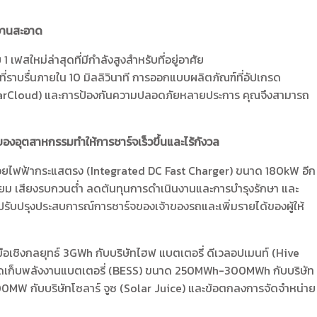
ังงานสะอาด
 เฟสใหม่ล่าสุดที่มีกำลังสูงสำหรับที่อยู่อาศัย
ราบรื่นภายใน 10 มิลลิวินาที การออกแบบผลิตภัณฑ์ที่อัปเกรด
larCloud) และการป้องกันความปลอดภัยหลายประการ คุณจึงสามารถ
ของอุตสาหกรรมทำให้การชาร์จเร็วขึ้นและไร้กังวล
็วด้วยไฟฟ้ากระแสตรง (Integrated DC Fast Charger) ขนาด 180kW อีก
มียม เสียงรบกวนต่ำ ลดต้นทุนการดำเนินงานและการบำรุงรักษา และ
ถปรับปรุงประสบการณ์การชาร์จของเจ้าของรถและเพิ่มรายได้ของผู้ให้
อเชิงกลยุทธ์ 3GWh กับบริษัทไฮฟ แบตเตอรี่ ดีเวลอปเมนท์ (Hive
ัดเก็บพลังงานแบตเตอรี่ (BESS) ขนาด 250MWh-300MWh กับบริษัท
0MW กับบริษัทโซลาร์ จูซ (Solar Juice) และข้อตกลงการจัดจำหน่าย