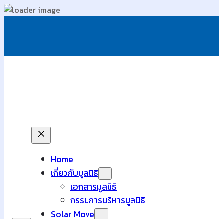
ข้าม
ไป
ยัง
เนื้อหา
Home
เกี่ยวกับมูลนิธิ
เอกสารมูลนิธิ
กรรมการบริหารมูลนิธิ
Solar Move