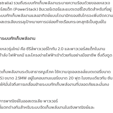
ustralia) รวมถึงระบบกักเก็บพลังงานระบายความร้อนด้วยของเหลวเจ
ร์สแต็ก (PowerStack) อินเวอร์เตอร์และแบตเตอรี่ไฮบริดสำหรับที่อยู่
ยระบบกักเก็บพลังงานแสงอาทิตย์แบบไดนามิกของซันโกรจะเพิ่มขีดควา
อสเตรเลียบรรลุเป้าหมายการปล่อยก๊าซเรือนกระจกสุทธิเป็นศูนย์ใน
นาระบบกักเก็บพลังงาน
วรุ่นใหม่ คือ ซีรีส์พาวเวอร์ไททัน 2.0 และพาวเวอร์สแต็กในงาน
ัง ไฟฟ้าเคมี และโครงข่ายไฟฟ้าเข้าด้วยกันอย่างมืออาชีพ ซึ่งดึงดูด
จัดเก็บพลังงานระดับสาธารณูปโภค ใช้ความจุของเซลล์แบตเตอรี่ขนาด
S) ขนาด 2.5MW อยู่ในคอนเทนเนอร์ขนาด 20 ฟุต ในขณะเดียวกัน ซัน
ห้มั่นใจถึงการเคลื่อนย้ายระบบกักเก็บพลังงานที่ปลอดภัยและมั่นคง
คารพาณิชย์ในออสเตรเลีย พาวเวอร์
ตกต่างกันสำหรับระบบจัดเก็บพลังงานในเชิงพาณิชย์และ