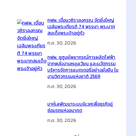
h
Latest Posts
ม
กฟผ. เขื่อนวชิราลงกรณ จัดยิ่งใหญ่
เฉลิมพระเกียรติ 74 พรรษา พระบาท
สมเด็จพระเจ้าอยู่หัว
ก.ค. 30, 2026
กฟผ. ชูศูนย์พยากรณ์การผลิตไฟฟ้า
จากพลังงานหมุนเวียน และนวัตกรรม
บริหารจัดการแบตเตอรี่อย่างยั่งยืน ใน
งานวิศวกรรมแห่งชาติ 2569
ก.ค. 30, 2026
มาห์เลพัฒนาระบบนิเวศเพื่อธุรกิจอู่
ซ่อมรถแห่งอนาคต
ก.ค. 30, 2026