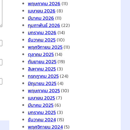
พฤษภาคม 2026
(11)
เมษายน 2026
(8)
มีนาคม 2026
(11)
กุมภาพันธ์ 2026
(22)
มกราคม 2026
(14)
ธันวาคม 2025
(10)
พฤศจิกายน 2025
(11)
ตุลาคม 2025
(14)
กันยายน 2025
(19)
สิงหาคม 2025
(3)
กรกฎาคม 2025
(24)
มิถุนายน 2025
(4)
พฤษภาคม 2025
(10)
เมษายน 2025
(7)
มีนาคม 2025
(6)
มกราคม 2025
(3)
ธันวาคม 2024
(15)
พฤศจิกายน 2024
(5)