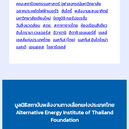
คณะสถาปัตยกรรมศาสตร์ จุฬาลงกรณ์มหาวิทยาลัย
ฉลากประหยัดไฟฟ้าเบอร์5
ซันโทรี่
พลังงานแสงอาทิตย์
มหาวิทยาลัยเชียงใหม่
มิตซูบิชิ คอร์ปอเรชั่น
วันสิ่งแวดล้อม
สดช.
สภากาชาดไทย
ห้องเรียนสีเขียว
อินโดรามา เวนเจอร์ส
อิวาตานิ
ฮิตาชิ เอนเนอร์ยี่
เชลล์
เชลล์แห่งประเทศไทย
เนสท์เล่ (ไทย)
เนสท์เล่ อินโดไชน่า
เนสเต้
เอเนออส
โซลาร์เซลล์
มูลนิธิสถาบันพลังงานทางเลือกแห่งประเทศไทย
Alternative Energy Institute of Thailand
Foundation