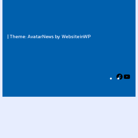
| Theme: AvatarNews by WebsiteinWP
Faceb
Yo