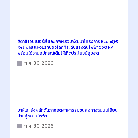
ฮิตาชิ เอนเนอร์ยี่ และ กฟผ.ร่วมพัฒนาโครงการ EconiQ®
Retrofill แห่งแรกของโลกที่ระดับแรงดันไฟฟ้า 550 kV
พร้อมใช้งานอุปกรณ์เดิมให้เกิดประโยชน์สูงสุด
ก.ค. 30, 2026
มาห์เล เร่งผลักดันภาคอุตสาหกรรมขนส่งทางถนนเปลี่ยน
ผ่านสู่ระบบไฟฟ้า
ก.ค. 30, 2026