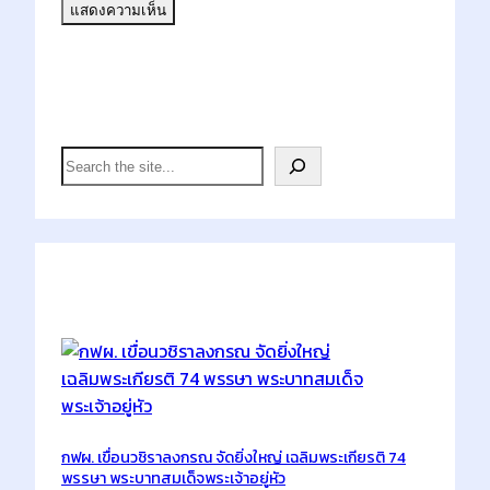
Search
S
e
a
r
c
h
Latest Posts
กฟผ. เขื่อนวชิราลงกรณ จัดยิ่งใหญ่ เฉลิมพระเกียรติ 74
พรรษา พระบาทสมเด็จพระเจ้าอยู่หัว