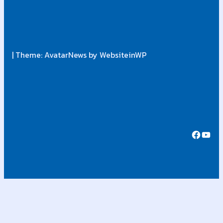
| Theme: AvatarNews by WebsiteinWP
Fa
Y