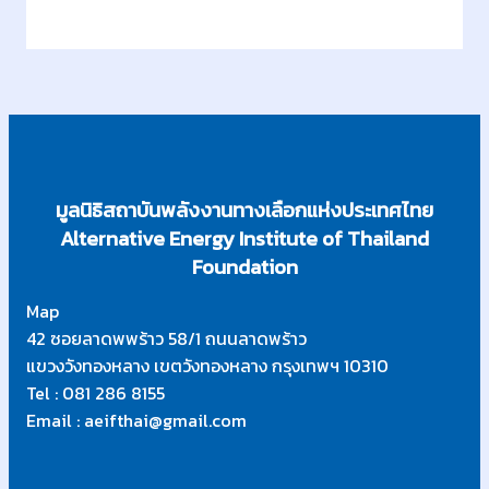
ย
บ
ก
า
ร
แ
ข่
ง
มูลนิธิสถาบันพลังงานทางเลือกแห่งประเทศไทย
ขั
Alternative Energy Institute of Thailand
น
Foundation
ด้
า
Map
น
42 ซอยลาดพพร้าว 58/1 ถนนลาดพร้าว
ดิ
แขวงวังทองหลาง เขตวังทองหลาง กรุงเทพฯ 10310
จิ
Tel : 081 286 8155
ทั
Email : aeifthai@gmail.com
ล
ใ