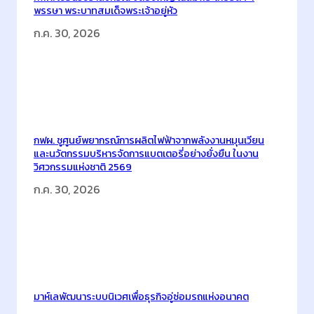
พรรษา พระบาทสมเด็จพระเจ้าอยู่หัว
ง
ก
ก.ค. 30, 2026
า
ร
T
h
a
i
กฟผ. ชูศูนย์พยากรณ์การผลิตไฟฟ้าจากพลังงานหมุนเวียน
l
และนวัตกรรมบริหารจัดการแบตเตอรี่อย่างยั่งยืน ในงาน
วิศวกรรมแห่งชาติ 2569
a
n
ก.ค. 30, 2026
d
D
i
g
i
t
มาห์เลพัฒนาระบบนิเวศเพื่อธุรกิจอู่ซ่อมรถแห่งอนาคต
a