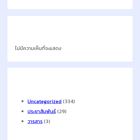
บ
ดี
ขึ้
น
Latest Comments
ทุ
ก
ไม่มีความเห็นที่จะแสดง
มิ
ติ
ก
า
Categories
ร
เ
ข้
Uncategorized
(334)
า
ประชาสัมพันธ์
(29)
ถึ
วารสาร
(3)
ง
อิ
น