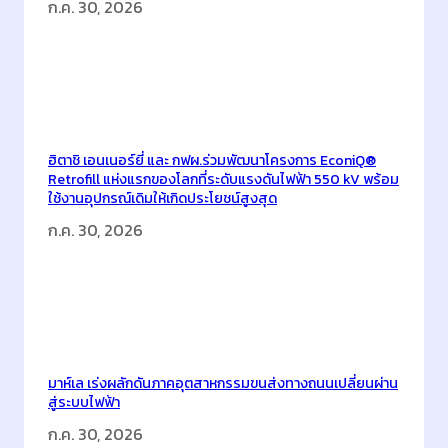
ก.ค. 30, 2026
l
O
u
t
l
o
ฮิตาชิ เอนเนอร์ยี่ และ กฟผ.ร่วมพัฒนาโครงการ EconiQ®
o
Retrofill แห่งแรกของโลกที่ระดับแรงดันไฟฟ้า 550 kV พร้อม
k
ใช้งานอุปกรณ์เดิมให้เกิดประโยชน์สูงสุด
ป
ก.ค. 30, 2026
ร
ะ
จำ
ปี
2
5
มาห์เล เร่งผลักดันภาคอุตสาหกรรมขนส่งทางถนนเปลี่ยนผ่าน
6
สู่ระบบไฟฟ้า
7
ก.ค. 30, 2026
พ