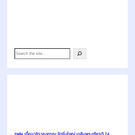
:
Continue Reading…
ส
ด
ช
Search
.
เ
S
ผ
e
ย
a
ผ
r
ล
c
สำ
h
Latest Posts
ร
ว
จ
โ
ค
ร
กฟผ. เขื่อนวชิราลงกรณ จัดยิ่งใหญ่ เฉลิมพระเกียรติ 74