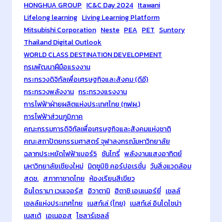
ดั
HONGHUA GROUP
IC&C Day 2024
Itawani
บ
Lifelong learning
Living Learning Platform
แ
Mitsubishi Corporation
Neste
PEA
PET
Suntory
ล
Thailand Digital Outlook
ะ
WORLD CLASS DESTINATION DEVELOPMENT
ส
กรมพัฒนาฝีมือแรงงาน
ร้
กระทรวงดิจิทัลเพื่อเศรษฐกิจและสังคม (ดีอี)
า
กระทรวงพลังงาน
กระทรวงแรงงาน
ง
การไฟฟ้าฝ่ายผลิตแห่งประเทศไทย (กฟผ.)
ค
การไฟฟ้าส่วนภูมิภาค
ว
คณะกรรมการดิจิทัลเพื่อเศรษฐกิจและสังคมแห่งชาติ
า
คณะสถาปัตยกรรมศาสตร์ จุฬาลงกรณ์มหาวิทยาลัย
ม
ฉลากประหยัดไฟฟ้าเบอร์5
ซันโทรี่
พลังงานแสงอาทิตย์
ไ
มหาวิทยาลัยเชียงใหม่
มิตซูบิชิ คอร์ปอเรชั่น
วันสิ่งแวดล้อม
ด้
สดช.
สภากาชาดไทย
ห้องเรียนสีเขียว
เ
อินโดรามา เวนเจอร์ส
อิวาตานิ
ฮิตาชิ เอนเนอร์ยี่
เชลล์
ป
เชลล์แห่งประเทศไทย
เนสท์เล่ (ไทย)
เนสท์เล่ อินโดไชน่า
รี
เนสเต้
เอเนออส
โซลาร์เซลล์