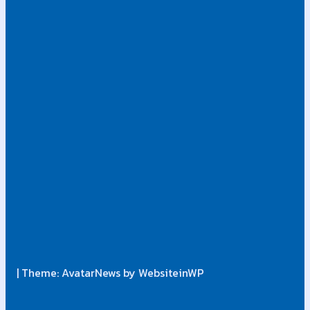
น
เ
ว
ที
โ
ล
ก
| Theme: AvatarNews by WebsiteinWP