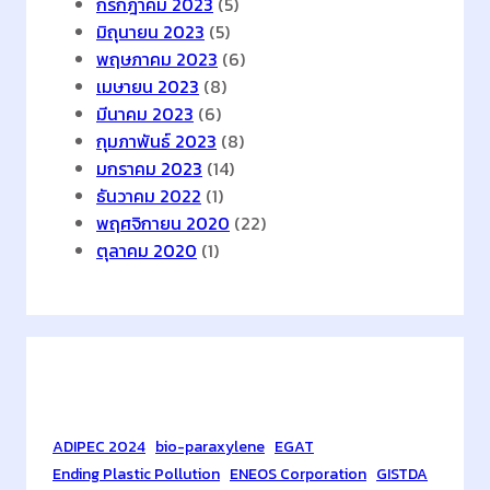
ฉ
กรกฎาคม 2023
(5)
พ
มิถุนายน 2023
(5)
า
พฤษภาคม 2023
(6)
ะ
เมษายน 2023
(8)
ท
มีนาคม 2023
(6)
า
กุมภาพันธ์ 2023
(8)
ง
มกราคม 2023
(14)
เ
ธันวาคม 2022
(1)
พิ่
พฤศจิกายน 2020
(22)
ม
ตุลาคม 2020
(1)
ขึ้
น
มุ่
ง
ย
Tags
ก
ร
ADIPEC 2024
bio-paraxylene
EGAT
ะ
Ending Plastic Pollution
ENEOS Corporation
GISTDA