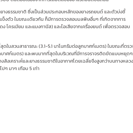
และยางธรรมชาติ ซึ่งเป็นส่วนประกอบหลักของยางรถยนต์ และตัวบ่งชี้
งแข็งตัว ในขณะเดียวกัน ก็มีการตรวจสอบมลพิษอื่นๆ ที่เกิดจากการ
ดง โครเมียม และแมงกานีส) และไอเสียจากเครื่องยนต์ เพื่อตรวจสอบ
ุดในสวนสาธารณะ (3.1-5.1 นาโนกรัมต่อลูกบาศก์เมตร) ในขณะที่ตรว
ูกบาศก์เมตร) และพบมากที่สุดในบริเวณที่มีการจราจรติดขัดแบบหยุดๆ
ยางสังเคราะห์และยางธรรมชาติในอากาศโดยเฉลี่ยจึงสูงกว่าบนทางหลว
ไปๆ มาๆ เกือบ 5 เท่า