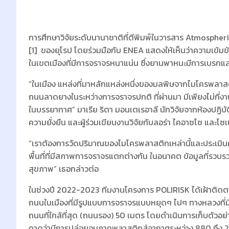
การศึกษาวิจัยระดับนานาชาติที่ตีพิมพ์ในวารสาร Atmospher
[1] ของยุโรป โดยร่วมมือกับ ENEA แสดงให้เห็นว่าความเข้ม
ในเขตเมืองที่มีการจราจรหนาแน่น ซึ่งยานพาหนะมีการเบรกและเ
“ในเมือง แหล่งที่มาหลักแหล่งหนึ่งของมลพิษจากไมโครพลาส
ถนนลาดยางในระหว่างการจราจรปกติ ที่ผ่านมา มีเพียงไม่กี่งาน
ในบรรยากาศ” มาเรีย ริตา มอนเตเรอาลี นักวิจัยจากห้อง
ความยั่งยืน และผู้ร่วมเขียนงานวิจัยกับลอร่า ไคอาซโซ และโ
“เราต้องการวัดปริมาณของไมโครพลาสติกเหล่านี้และประเมินค
พื้นที่ที่มีสภาพการจราจรแตกต่างกัน ในอนาคต ข้อมูลที่รว
สุขภาพ” เธอกล่าวต่อ
ในช่วงปี 2022-2023 ทีมงานโครงการ POLIRISK ได้เฝ้าติดตาม
ถนนในเมืองที่มีรูปแบบการจราจรแบบหยุดๆ ไปๆ ทางหลวงที่มี
ถนนที่ใกล้ที่สุด (ถนนรอง) 50 เมตร โดยดำเนินการเก็บตัวอย่
คาดว่ามีการปล่อยอนุภาคพลาสติกสู่อากาศระหว่าง 880 ถึง