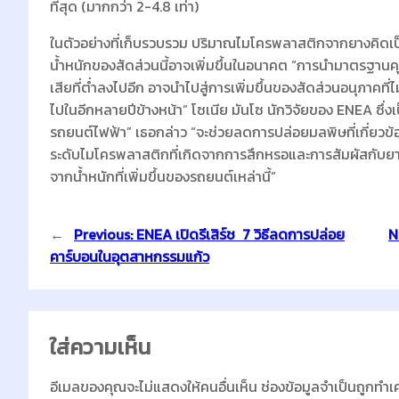
ที่สุด (มากกว่า 2-4.8 เท่า)
ในตัวอย่างที่เก็บรวบรวม ปริมาณไมโครพลาสติกจากยางคิดเป็นเ
น้ำหนักของสัดส่วนนี้อาจเพิ่มขึ้นในอนาคต “การนำมาตรฐานค
เสียที่ต่ำลงไปอีก อาจนำไปสู่การเพิ่มขึ้นของสัดส่วนอนุภาคที่
ไปในอีกหลายปีข้างหน้า” โซเนีย มันโซ นักวิจัยของ ENEA ซึ่
รถยนต์ไฟฟ้า” เธอกล่าว “จะช่วยลดการปล่อยมลพิษที่เกี่ยวข้อง
ระดับไมโครพลาสติกที่เกิดจากการสึกหรอและการสัมผัสกับยาง
จากน้ำหนักที่เพิ่มขึ้นของรถยนต์เหล่านี้”
←
Previous:
ENEA เปิดรีเสิร์ช 7 วิธีลดการปล่อย
N
คาร์บอนในอุตสาหกรรมแก้ว
ใส่ความเห็น
อีเมลของคุณจะไม่แสดงให้คนอื่นเห็น
ช่องข้อมูลจำเป็นถูกทำเ