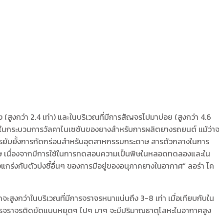
ูงกว่า 2.4 เท่า) และในบริเวณที่มีการสัญจรไปมาบ่อย (สูงกว่า 4.6
ใช้ในกระบวนการวัลคาไนเซชันของยางสำหรับการผลิตยางรถยนต์ แม้ว่าจ
สารยับยั้งการกัดกร่อนสำหรับอุตสาหกรรมกระดาษ สารตัวกลางในการ
ป็นพิเศษ เนื่องจากมีการใช้ในการทดสอบความเป็นพิษในหลอดทดลองและใน
แกร่งกับตัวบ่งชี้อื่นๆ ของการมีอยู่ของอนุภาคยางในอากาศ” ลอร่า ไค
สูงกว่าในบริเวณที่มีการจราจรหนาแน่นถึง 3-8 เท่า เมื่อเทียบกับใน
การจราจรติดขัดแบบหยุดๆ ไปๆ มาๆ จะมีปริมาณธาตุโลหะในอากาศสูง