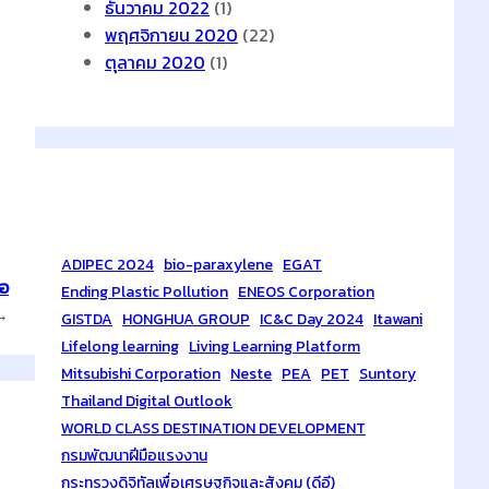
ธันวาคม 2022
(1)
พฤศจิกายน 2020
(22)
ตุลาคม 2020
(1)
Tags
ADIPEC 2024
bio-paraxylene
EGAT
่อ
Ending Plastic Pollution
ENEOS Corporation
→
GISTDA
HONGHUA GROUP
IC&C Day 2024
Itawani
Lifelong learning
Living Learning Platform
Mitsubishi Corporation
Neste
PEA
PET
Suntory
Thailand Digital Outlook
WORLD CLASS DESTINATION DEVELOPMENT
กรมพัฒนาฝีมือแรงงาน
กระทรวงดิจิทัลเพื่อเศรษฐกิจและสังคม (ดีอี)