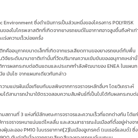
ic Environment ซึ่งดำเนินการเป็นส่วนหนึ่งของโครงการ POLYRISK
ข้นของไมโครพลาสติกที่เกิดจากยางรถยนต์ในอากาศอาจสูงขึ้นถึงห้าเท่
ร่งความเร็วบ่อยครั้ง
ติกคืออนุภาคขนาดเล็กที่เกิดจากแรงเสียดทานของยางรถยนต์กับพื้น
วิจัยระดับนานาชาติเท่านั้นที่วัดปริมาณความเข้มข้นของอนุภาคเหล่านี้
ปฏิบัติการผลกระทบต่อดินแดนและประเทศกำลังพัฒนาของ ENEA ในแผนก
ซเนีย มันโซ จากแผนกเดียวกันกล่าว
วามแปรผันเมื่อเทียบกับมลพิษจากการจราจรหลักอื่นๆ โดยวิเคราะห์
บรวมได้สามารถนำมาใช้ตรวจสอบความสัมพันธ์ที่เป็นไปได้กับผลกระทบต่
สถานที่ 3 แห่งที่มีลักษณะการจราจรและความเร็วที่แตกต่างกัน ได้แก
การจราจรหนาแน่นแต่ไหลลื่น และสวนสาธารณะในเมืองที่ตั้งอยู่ห่างจา
างฝุ่นละออง PM10 ในบรรยากาศ[2]ในเมืองอูเทรคต์ (เนเธอร์แลนด์) ซึ่ง
 2900 ตันต่อปีเนื่องจากการเสียดสีของยางรถยนต์บนถนน