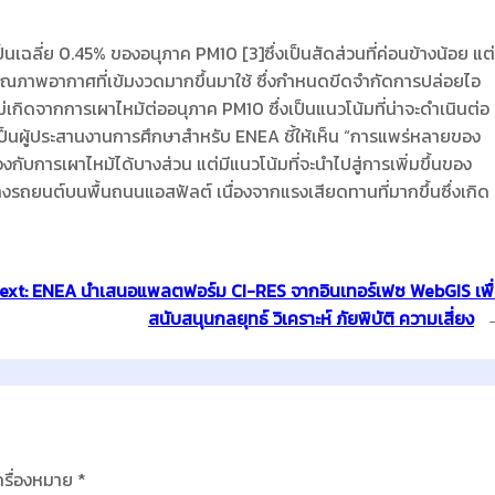
ฉลี่ย 0.45% ของอนุภาค PM10 [3]ซึ่งเป็นสัดส่วนที่ค่อนข้างน้อย แต่
ุณภาพอากาศที่เข้มงวดมากขึ้นมาใช้ ซึ่งกำหนดขีดจำกัดการปล่อยไอ
ไม่เกิดจากการเผาไหม้ต่ออนุภาค PM10 ซึ่งเป็นแนวโน้มที่น่าจะดำเนินต่อ
งเป็นผู้ประสานงานการศึกษาสำหรับ ENEA ชี้ให้เห็น “การแพร่หลายของ
กับการเผาไหม้ได้บางส่วน แต่มีแนวโน้มที่จะนำไปสู่การเพิ่มขึ้นของ
รถยนต์บนพื้นถนนแอสฟัลต์ เนื่องจากแรงเสียดทานที่มากขึ้นซึ่งเกิด
ext:
ENEA นำเสนอแพลตฟอร์ม CI-RES จากอินเทอร์เฟซ WebGIS เพื
สนับสนุนกลยุทธ์ วิเคราะห์ ภัยพิบัติ ความเสี่ยง
ครื่องหมาย
*