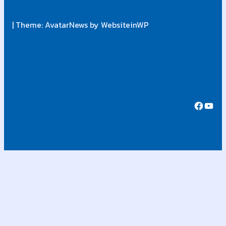
| Theme: AvatarNews by WebsiteinWP
Fa
Y