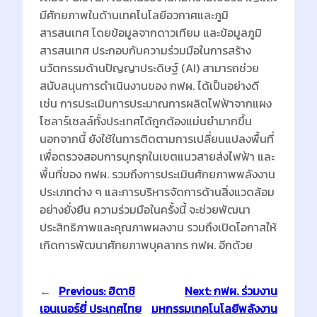
มีศักยภาพในด้านเทคโนโลยีอวกาศและภูมิ
สารสนเทศ โดยข้อมูลจากดาวเทียม และข้อมูลภูมิ
สารสนเทศ ประกอบกับความร่วมมือในการสร้าง
นวัตกรรมด้านปัญญาประดิษฐ์ (AI) สามารถช่วย
สนับสนุนการดำเนินงานของ กฟผ. ได้เป็นอย่างดี
เช่น การประเมินการประมาณการผลิตไฟฟ้าจากแผง
โซลาร์เซลล์ทั้งประเทศได้ถูกต้องแม่นยำมากขึ้น
นอกจากนี้ ยังใช้ในการติดตามการเปลี่ยนแปลงพื้นที่
เพื่อตรวจสอบการบุกรุกในเขตแนวสายส่งไฟฟ้า และ
พื้นที่ของ กฟผ. รวมถึงการประเมินศักยภาพพลังงาน
ประเภทต่าง ๆ และการบริหารจัดการด้านสิ่งแวดล้อม
อย่างยั่งยืน ความร่วมมือในครั้งนี้ จะช่วยพัฒนา
ประสิทธิภาพและคุณภาพผลงาน รวมถึงเปิดโอกาสให้
เกิดการพัฒนาศักยภาพบุคลากร กฟผ. อีกด้วย
←
Previous:
ฮิตาชิ
Next:
กฟผ. ร่วมงาน
เอนเนอร์ยี่ ประเทศไทย
มหกรรมเทคโนโลยีพลังงาน