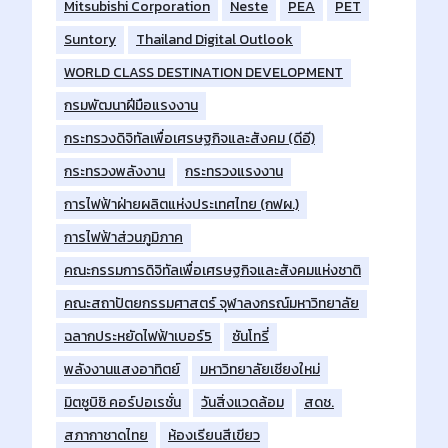
Mitsubishi Corporation
Neste
PEA
PET
Suntory
Thailand Digital Outlook
WORLD CLASS DESTINATION DEVELOPMENT
กรมพัฒนาฝีมือแรงงาน
กระทรวงดิจิทัลเพื่อเศรษฐกิจและสังคม (ดีอี)
กระทรวงพลังงาน
กระทรวงแรงงาน
การไฟฟ้าฝ่ายผลิตแห่งประเทศไทย (กฟผ.)
การไฟฟ้าส่วนภูมิภาค
คณะกรรมการดิจิทัลเพื่อเศรษฐกิจและสังคมแห่งชาติ
คณะสถาปัตยกรรมศาสตร์ จุฬาลงกรณ์มหาวิทยาลัย
ฉลากประหยัดไฟฟ้าเบอร์5
ซันโทรี่
พลังงานแสงอาทิตย์
มหาวิทยาลัยเชียงใหม่
มิตซูบิชิ คอร์ปอเรชั่น
วันสิ่งแวดล้อม
สดช.
สภากาชาดไทย
ห้องเรียนสีเขียว