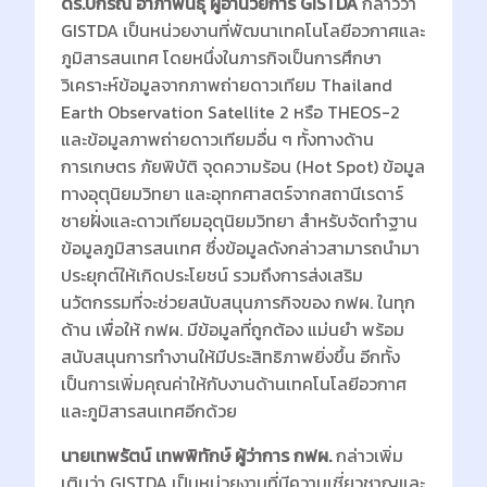
ดร.ปกรณ์ อาภาพันธุ์ ผู้อำนวยการ GISTDA
กล่าวว่า
GISTDA เป็นหน่วยงานที่พัฒนาเทคโนโลยีอวกาศและ
ภูมิสารสนเทศ โดยหนึ่งในภารกิจเป็นการศึกษา
วิเคราะห์ข้อมูลจากภาพถ่ายดาวเทียม Thailand
Earth Observation Satellite 2 หรือ THEOS-2
และข้อมูลภาพถ่ายดาวเทียมอื่น ๆ ทั้งทางด้าน
การเกษตร ภัยพิบัติ จุดความร้อน (Hot Spot) ข้อมูล
ทางอุตุนิยมวิทยา และอุทกศาสตร์จากสถานีเรดาร์
ชายฝั่งและดาวเทียมอุตุนิยมวิทยา สำหรับจัดทำฐาน
ข้อมูลภูมิสารสนเทศ ซึ่งข้อมูลดังกล่าวสามารถนำมา
ประยุกต์ให้เกิดประโยชน์ รวมถึงการส่งเสริม
นวัตกรรมที่จะช่วยสนับสนุนภารกิจของ กฟผ. ในทุก
ด้าน เพื่อให้ กฟผ. มีข้อมูลที่ถูกต้อง แม่นยำ พร้อม
สนับสนุนการทำงานให้มีประสิทธิภาพยิ่งขึ้น อีกทั้ง
เป็นการเพิ่มคุณค่าให้กับงานด้านเทคโนโลยีอวกาศ
และภูมิสารสนเทศอีกด้วย
นายเทพรัตน์ เทพพิทักษ์ ผู้ว่าการ กฟผ.
กล่าวเพิ่ม
เติมว่า GISTDA เป็นหน่วยงานที่มีความเชี่ยวชาญและ