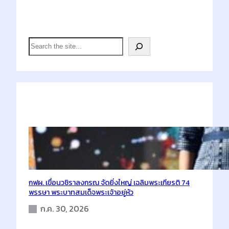
Search
S
e
a
r
c
h
Latest Posts
กฟผ. เขื่อนวชิราลงกรณ จัดยิ่งใหญ่ เฉลิมพระเกียรติ 74
พรรษา พระบาทสมเด็จพระเจ้าอยู่หัว
ก.ค. 30, 2026