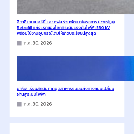
ฮิตาชิ เอนเนอร์ยี่ และ กฟผ.ร่วมพัฒนาโครงการ EconiQ®
Retrofill แห่งแรกของโลกที่ระดับแรงดันไฟฟ้า 550 kV
พร้อมใช้งานอุปกรณ์เดิมให้เกิดประโยชน์สูงสุด
ก.ค. 30, 2026
มาห์เล เร่งผลักดันภาคอุตสาหกรรมขนส่งทางถนนเปลี่ยน
ผ่านสู่ระบบไฟฟ้า
ก.ค. 30, 2026